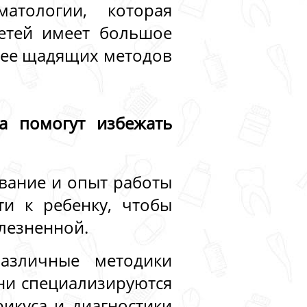
атологии, которая
детей имеет большое
олее щадящих методов
а помогут избежать
вание и опыт работы
ти к ребенку, чтобы
лезненной.
различные методики
ни специализируются
икуса и диагностики