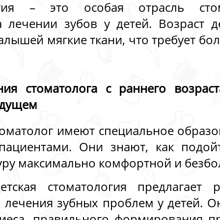
огия – это особая отрасль стом
а лечении зубов у детей. Возраст 
 малышей мягкие ткани, что требует б
ния стоматолога с раннего возраст
удущем
томатолог имеют специальное образо
пациентами. Они знают, как подой
уру максимально комфортной и безбо
етская стоматология предлагает 
 лечения зубных проблем у детей. О
иеса, правильного формирования пр