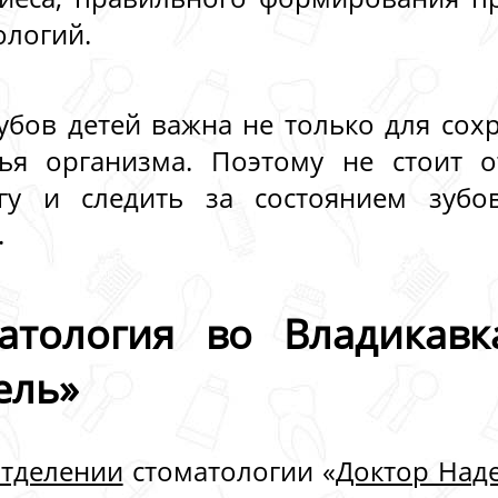
ологий.
убов детей важна не только для сох
ья организма. Поэтому не стоит о
огу и следить за состоянием зубо
.
матология во Владикавк
ель»
отделении
стоматологии «
Доктор Над