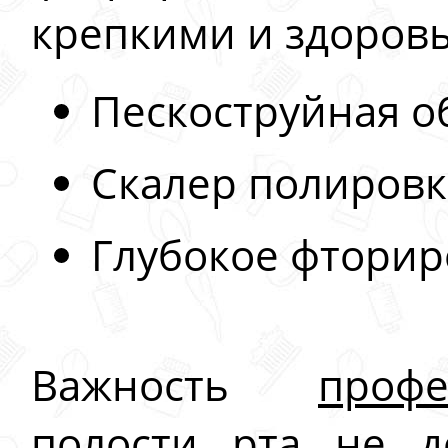
крепкими и здоровы
Пескоструйная о
Скалер полировк
Глубокое фтори
Важность
проф
полости рта
не до