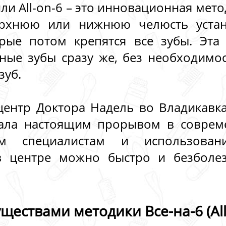
или All-on-6 – это инновационная мет
рхнюю или нижнюю челюсть устан
рые потом крепятся все зубы. Эта
ные зубы сразу же, без необходимо
зуб.
ентр Доктора Надель во Владикавка
стала настоящим прорывом в соврем
ым специалистам и использован
 в центре можно быстро и безболез
ествами методики Все-на-6 (All