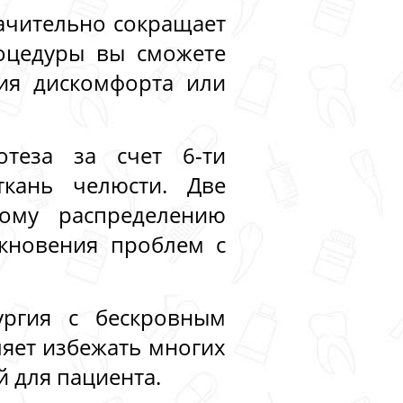
начительно сокращает
оцедуры вы сможете
ния дискомфорта или
отеза за счет 6-ти
ткань челюсти. Две
ому распределению
икновения проблем с
ургия с бескровным
яет избежать многих
 для пациента.