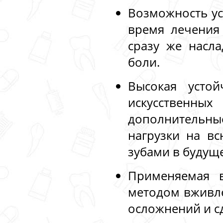
Возможность ус
время лечения
сразу же насл
боли.
Высокая устой
искусственных
дополнительн
нагрузки на в
зубами в будущ
Применяемая в
методом вживле
осложнений и с