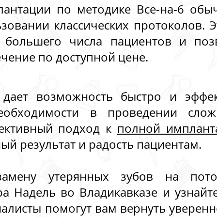
лантации по методике Все-на-6 обы
зовании классических протоколов. Э
 большего числа пациентов и поз
ечение по доступной цене.
а дает возможность быстро и эффек
еобходимости в проведении слож
ективный подход к
полной имплант
ый результат и радость пациентам.
замену утерянных зубов на пот
ра Надель во Владикавказе и узнайт
иалисты помогут вам вернуть уверенно