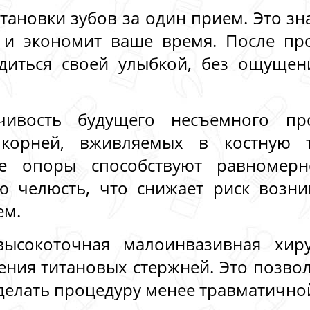
тановки зубов за один прием. Это з
 и экономит ваше время. После пр
адиться своей улыбкой, без ощуще
чивость будущего несъемного пр
 корней, вживляемых в костную 
ые опоры способствуют равномерн
сю челюсть, что снижает риск возн
ем.
ысокоточная малоинвазивная хир
ния титановых стержней. Это позвол
делать процедуру менее травматичной